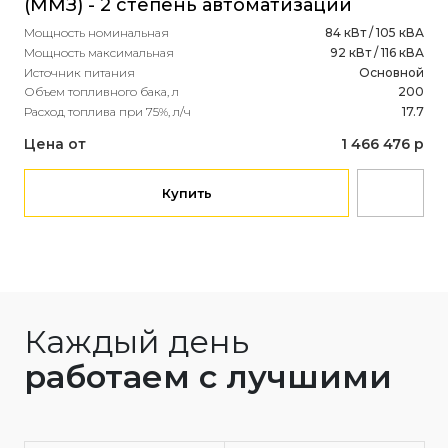
(ММЗ) - 2 степень автоматизации
(R
Мощность номинальная
84 кВт / 105 кВА
Мощ
Мощность максимальная
92 кВт / 116 кВА
Мощ
Источник питания
Основной
Ист
Объем топливного бака, л
200
Объ
Расход топлива при 75%, л/ч
17.7
Рас
Цена от
1 466 476 р
Це
Купить
Каждый день
работаем с лучшими