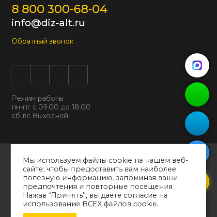
8 800 300-68-04
info@diz-alt.ru
Обратный звонок
Режим работы
пн-пт с 09:00 до 18:00
сб-вс Выходной
Все права защищены © 2026
Мы используем файлы cookie на нашем веб-
ООО "ДИЗАЛЬТ"
сайте, чтобы предоставить вам наиболее
ИНН 6318069799 ОГРН 1226300038194
полезную информацию, запоминая ваши
предпочтения и повторные посещения.
Политика конфиденциальности
Нажав “Принять”, вы даете согласие на
Согласие на обработку персональных данных
использование ВСЕХ файлов cookie.
Обращаем ваше внимание на то, что вся информация о товарах,