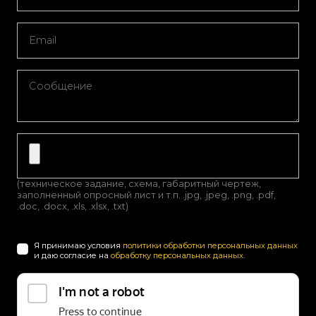
(техническое задание, схема, габаритный чертеж,
заполненный опросный лист и т.п. .jpg, .jpeg, .png, .pdf,
.doc, .docx, .xls, .xlsx, .txt)
Я принимаю условия
политики обработки персональных данных
и даю согласие на
обработку персональных данных
.