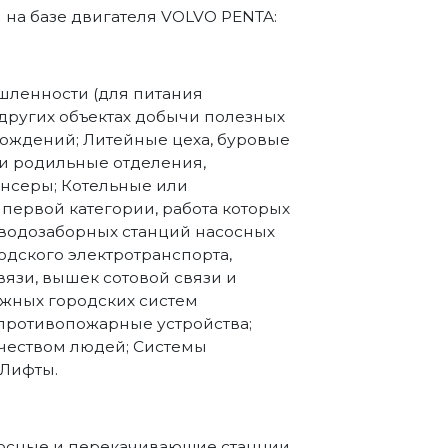
на базе двигателя VOLVO PENTA:
ленности (для питания
 других объектах добычи полезных
рождений; Литейные цеха, буровые
и родильные отделения,
нсеры; Котельные или
первой категории, работа которых
 водозаборных станций насосных
одского электротранспорта,
вязи, вышек сотовой связи и
жных городских систем
противопожарные устройства;
чеством людей; Системы
 Лифты.
асосные и перекачивающие станции,