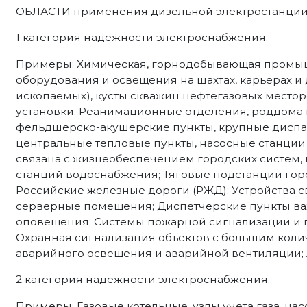
ОБЛАСТИ применения дизельной электростанции 
1 категория надежности электроснабжения.
Примеры: Химическая, горнодобывающая промыш
оборудования и освещения на шахтах, карьерах и
ископаемых), кусты скважин нефтегазовых место
установки; Реанимационные отделения, роддома 
фельдшерско-акушерские пункты, крупные диспа
центральные тепловые пункты, насосные станции 
связана с жизнеобеспечением городских систем,
станций водоснабжения; Тяговые подстанции гор
Российские железные дороги (РЖД); Устройства с
серверные помещения; Диспетчерские пункты ва
оповещения; Системы пожарной сигнализации и 
Охранная сигнализация объектов с большим коли
аварийного освещения и аварийной вентиляции;
2 категория надежности электроснабжения.
Примеры: Газовые котельные, узлы учета газа, н