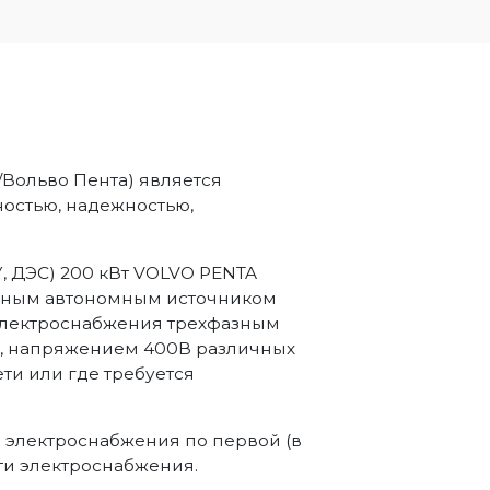
/Вольво Пента) является
остью, надежностью,
У, ДЭС) 200 кВт VOLVO PENTA
жным автономным источником
 электроснабжения трехфазным
ц, напряжением 400В различных
ети или где требуется
 электроснабжения по первой (в
сти электроснабжения.