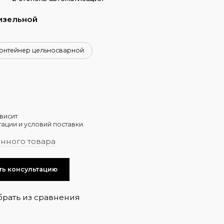
изельной
онтейнер цельносварной
висит
ации и условий поставки.
анного товара
ть консультацию
брать из сравнения