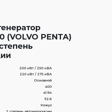
генератор
0 (VOLVO PENTA)
 степень
ции
200 кВт / 250 кВА
220 кВт / 275 кВА
Основной
400
41.94
52.6
Кожух
2 степень автоматизации