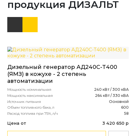
продукция ДИЗАЛЬТ
Дизельный генератор АД240С-Т400
Ди
(ЯМЗ) в кожухе - 2 степень
(P
автоматизации
- 
Мощность номинальная
240 кВт / 300 кВА
Мощность максимальная
264 кВт / 330 кВА
Мощ
Источник питания
Основной
Мощ
Объем топливного бака, л
600
Ист
Расход топлива при 75%, л/ч
58
Объ
Рас
Цена от
3 420 650 р
Це